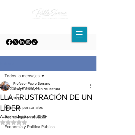
Entrada
Todos lo mensajes
Profesor Pablo Serrano
Todos lo mensajes
4 sept 2023
2 min de lectura
LLA FRUSTRACIÓN DE UN
Liderazgo
LÍDER
Finanzas personales
Actualizado:
5 sept 2023
Tecnología e inovación
Obtuvo NaN de 5 estrellas.
Economía y Política Pública