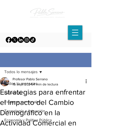
Entrada
Todos lo mensajes
Profesor Pablo Serrano
Todos lo mensajes
15 sept 2024
4 min de lectura
Estrategias para enfrentar
Liderazgo
el Impacto del Cambio
Finanzas personales
Demográfico en la
Tecnología e inovación
Economía y Política Pública
Actividad Comercial en