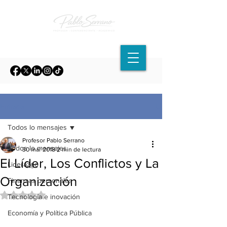
Entrada
Todos lo mensajes
Profesor Pablo Serrano
Todos lo mensajes
30 mar 2018
2 min de lectura
El Líder, Los Conflictos y La
Liderazgo
Organización
Finanzas personales
Obtuvo NaN de 5 estrellas.
Tecnología e inovación
Economía y Política Pública